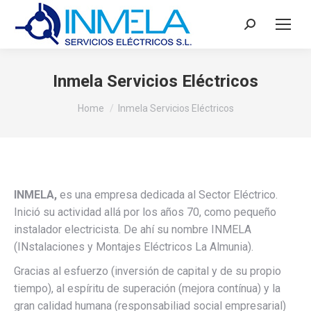
Search:
Inmela Servicios Eléctricos
You are here:
Home
Inmela Servicios Eléctricos
INMELA,
es una empresa dedicada al Sector Eléctrico.
Inició su actividad allá por los años 70, como pequeño
instalador electricista. De ahí su nombre
INMELA
(
IN
stalaciones y
M
ontajes
E
léctricos
L
a
A
lmunia).
Gracias al esfuerzo (inversión de capital y de su propio
tiempo), al espíritu de superación (mejora contínua) y la
gran calidad humana (responsabiliad social empresarial)